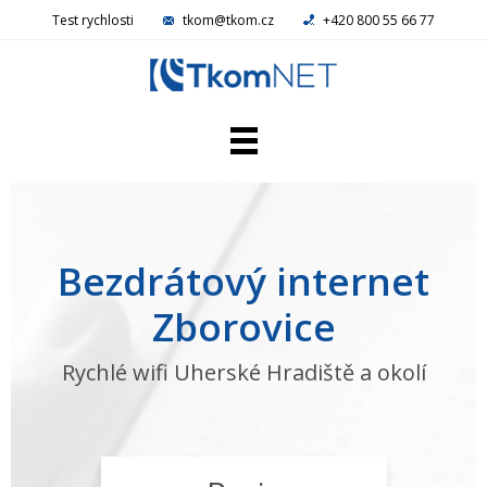
Test rychlosti
tkom@tkom.cz
+420 800 55 66 77
Domácí NET
Firemní NET
Televize
Bezdrátový internet
Telefon
Reference
Zborovice
Kamery
Aktuality
Rychlé wifi Uherské Hradiště a okolí
Kariéra
Kontakty