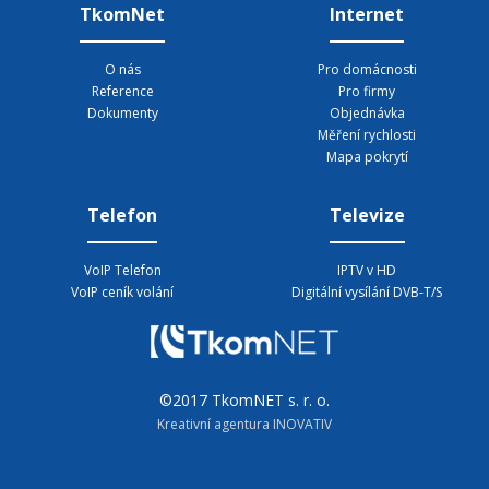
TkomNet
Internet
O nás
Pro domácnosti
Reference
Pro firmy
Dokumenty
Objednávka
Měření rychlosti
Mapa pokrytí
Telefon
Televize
VoIP Telefon
IPTV v HD
VoIP ceník volání
Digitální vysílání DVB-T/S
©2017 TkomNET s. r. o.
Kreativní agentura INOVATIV