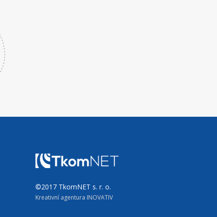
©2017 TkomNET s. r. o.
Kreativní agentura INOVATIV