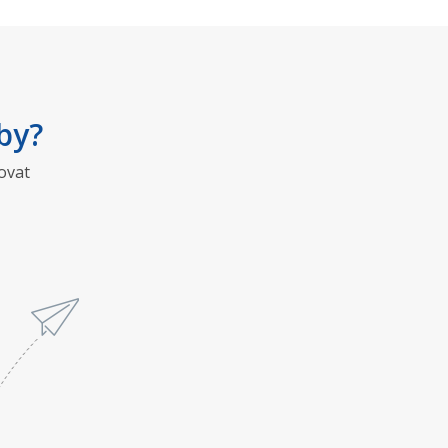
by?
ovat