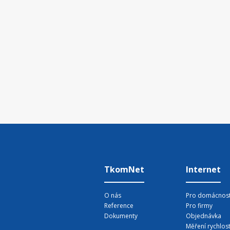
TkomNet
Internet
O nás
Pro domácnost
Reference
Pro firmy
Dokumenty
Objednávka
Měření rychlost