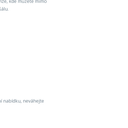
vize, kde můžete mimo
álu.
ní nabídku, neváhejte