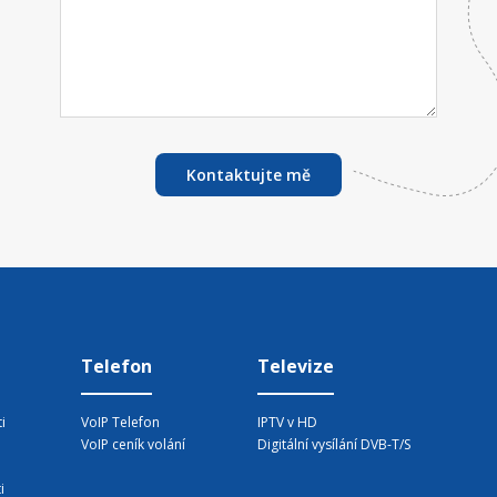
Kontaktujte mě
Telefon
Televize
i
VoIP Telefon
IPTV v HD
VoIP ceník volání
Digitální vysílání DVB-T/S
i