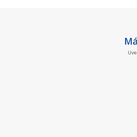
Má
Uve