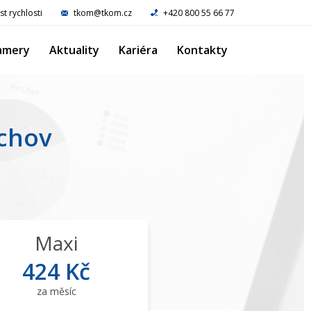
st rychlosti
tkom@tkom.cz
+420 800 55 66 77
amery
Aktuality
Kariéra
Kontakty
echov
Maxi
424 Kč
za měsíc