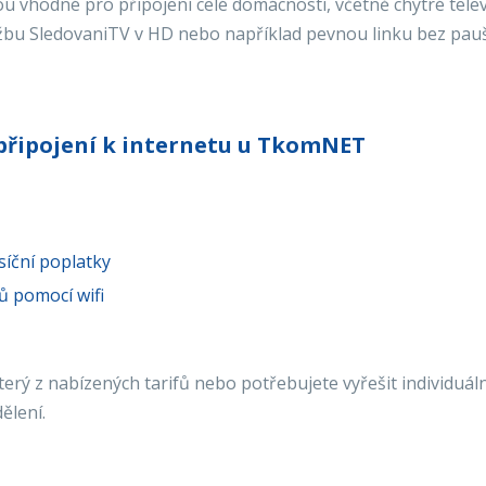
u vhodné pro připojení celé domácnosti, včetně chytré tele
lužbu SledovaniTV v HD nebo například pevnou linku bez pauš
připojení k internetu u TkomNET
síční poplatky
ů pomocí wifi
erý z nabízených tarifů nebo potřebujete vyřešit individuál
ělení.