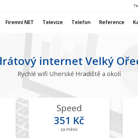
Te
Firemní NET
Televize
Telefon
Reference
K
rátový internet Velký Oř
Rychlé wifi Uherské Hradiště a okolí
Speed
351 Kč
za měsíc