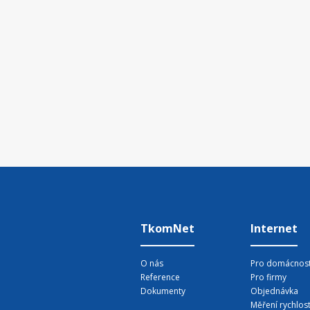
TkomNet
Internet
O nás
Pro domácnost
Reference
Pro firmy
Dokumenty
Objednávka
Měření rychlost