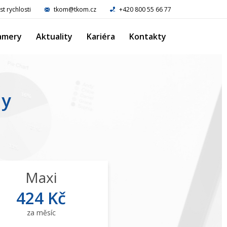
st rychlosti
tkom@tkom.cz
+420 800 55 66 77
amery
Aktuality
Kariéra
Kontakty
ny
Maxi
424 Kč
za měsíc