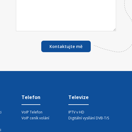
Kontaktujte mě
Telefon
Televize
i
VoIP Telefon
IPTV v HD
VoIP ceník volání
Digitální vysílání DVB-T/S
i