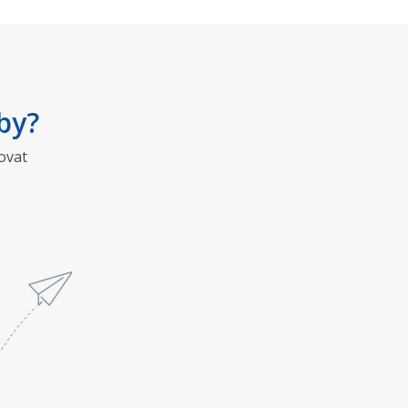
by?
ovat