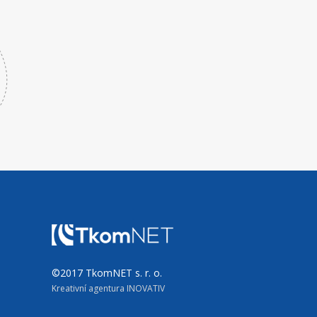
©2017 TkomNET s. r. o.
Kreativní agentura INOVATIV