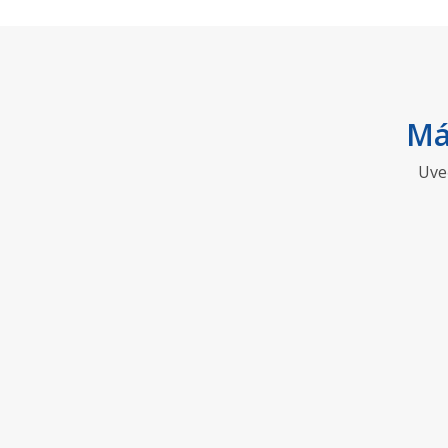
Má
Uve