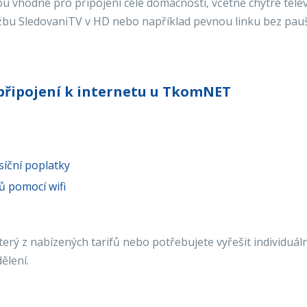
u vhodné pro připojení celé domácnosti, včetně chytré tele
lužbu SledovaniTV v HD nebo například pevnou linku bez pauš
připojení k internetu u TkomNET
síční poplatky
ů pomocí wifi
erý z nabízených tarifů nebo potřebujete vyřešit individuál
ělení.