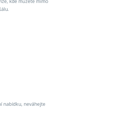
vize, kde můžete mimo
álu.
ní nabídku, neváhejte