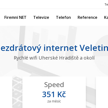
Te
Firemní NET
Televize
Telefon
Reference
K
ezdrátový internet Veleti
Rychlé wifi Uherské Hradiště a okolí
Speed
351 Kč
za měsíc