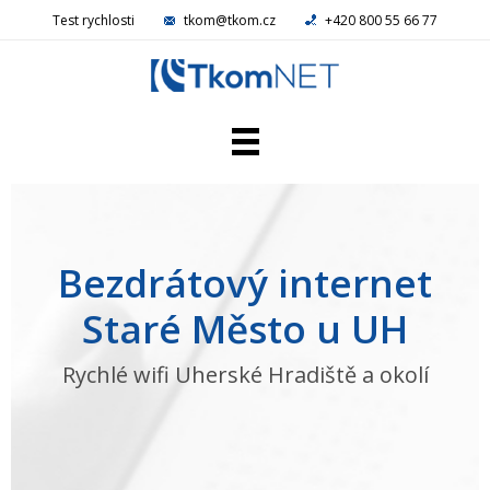
Test rychlosti
tkom@tkom.cz
+420 800 55 66 77
Domácí NET
Firemní NET
Televize
Bezdrátový internet
Telefon
Reference
Staré Město u UH
Kamery
Aktuality
Rychlé wifi Uherské Hradiště a okolí
Kariéra
Kontakty