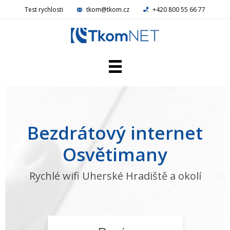
Test rychlosti
tkom@tkom.cz
+420 800 55 66 77
Domácí NET
Firemní NET
Televize
Bezdrátový internet
Telefon
Reference
Osvětimany
Kamery
Aktuality
Rychlé wifi Uherské Hradiště a okolí
Kariéra
Kontakty