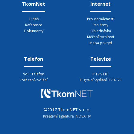
TkomNet
Internet
O nás
Pro domácnosti
Reference
Pro firmy
Dokumenty
Objednávka
Měření rychlosti
Mapa pokrytí
Telefon
Televize
VoIP Telefon
IPTV v HD
VoIP ceník volání
Digitální vysílání DVB-T/S
©2017 TkomNET s. r. o.
Kreativní agentura INOVATIV