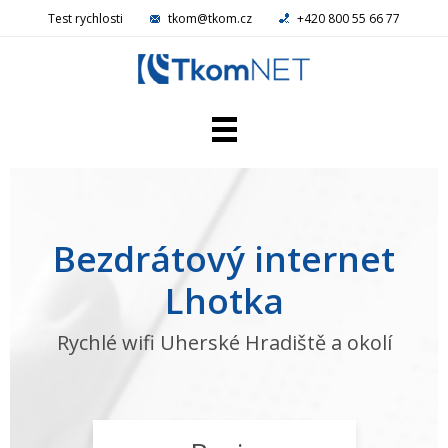
Test rychlosti
tkom@tkom.cz
+420 800 55 66 77
Domácí NET
Firemní NET
Televize
Bezdrátový internet
Telefon
Reference
Lhotka
Kamery
Aktuality
Rychlé wifi Uherské Hradiště a okolí
Kariéra
Kontakty