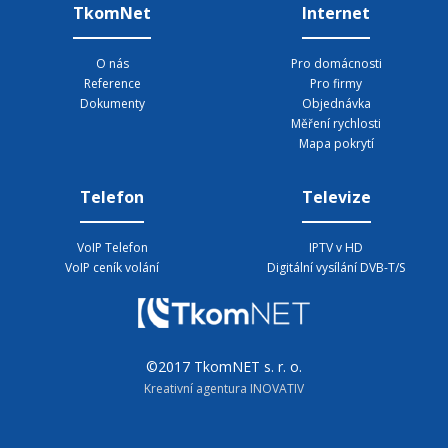
TkomNet
Internet
O nás
Pro domácnosti
Reference
Pro firmy
Dokumenty
Objednávka
Měření rychlosti
Mapa pokrytí
Telefon
Televize
VoIP Telefon
IPTV v HD
VoIP ceník volání
Digitální vysílání DVB-T/S
©2017 TkomNET s. r. o.
Kreativní agentura INOVATIV