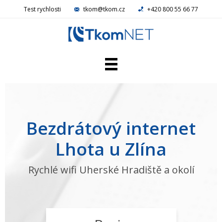
Test rychlosti
tkom@tkom.cz
+420 800 55 66 77
Domácí NET
Firemní NET
Televize
Bezdrátový internet
Telefon
Reference
Lhota u Zlína
Kamery
Aktuality
Rychlé wifi Uherské Hradiště a okolí
Kariéra
Kontakty