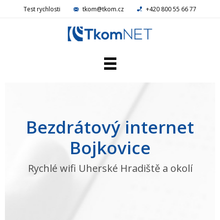
Test rychlosti
tkom@tkom.cz
+420 800 55 66 77
Domácí NET
Firemní NET
Televize
Bezdrátový internet
Telefon
Reference
Bojkovice
Kamery
Aktuality
Rychlé wifi Uherské Hradiště a okolí
Kariéra
Kontakty